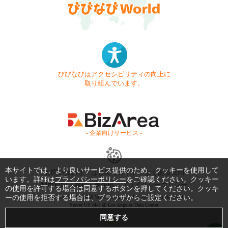
びびなびはアクセシビリティの向上に
取り組んでいます。
- 企業向けサービス -
本サイトでは、より良いサービス提供のため、クッキーを使用して
お問い合わせ
はじめてガイド
よくある質問
います。詳細は
プライバシーポリシー
をご確認ください。クッキー
利用規約
商標・著作権
プライバシーポリシー
の使用を許可する場合は同意するボタンを押してください。クッキ
ーの使用を拒否する場合は、ブラウザからご設定ください。
Copyright © 1999-2026 Vivid Navigation, Inc. All Rights Reserved.
Server US (44) @ Los Angeles Data Center