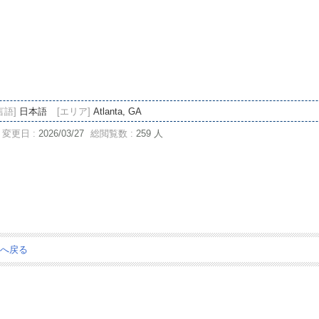
言語]
日本語
[エリア]
Atlanta, GA
変更日 :
2026/03/27
総閲覧数 :
259 人
ジへ戻る