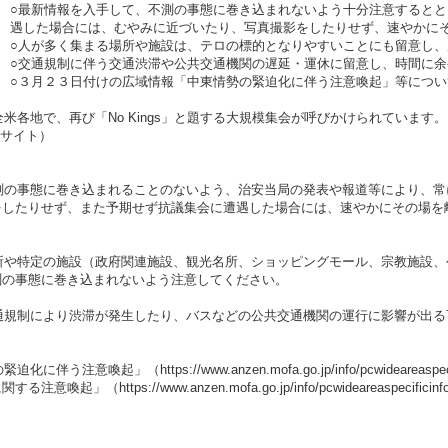
○最新情報を入手して、不測の事態に巻き込まれないよう十分注意すると
遇した場合には、むやみに近づいたり、写真撮影をしたりせず、速やかに
○人が多く集まる場所や施設は、テロの標的となりやすいことにも留意し
○交通規制に伴う交通渋滞や公共交通機関の遅延・運休に留意し、時間に
○３月２３日付けの広域情報「中東情勢の緊迫化に伴う注意喚起」等につ
全米各地で、再び「No Kings」と題する大規模集会が呼びかけられています。
ブサイト）
不測の事態に巻き込まれることのないよう、治安当局の発表や報道等により、
をしたりせず、また予期せず抗議集会に遭遇した場合には、速やかにその場を
場所や特定の施設（政府関連施設、観光名所、ショッピングモール、宗教施設
測の事態に巻き込まれないよう注意してください。
交通規制により渋滞が発生したり、バスなどの公共交通機関の運行に影響が出
勢の緊迫化に伴う注意喚起」（
https://www.anzen.mofa.go.jp/info/pcwideareaspe
に関する注意喚起」（
https://www.anzen.mofa.go.jp/info/pcwideareaspecificin