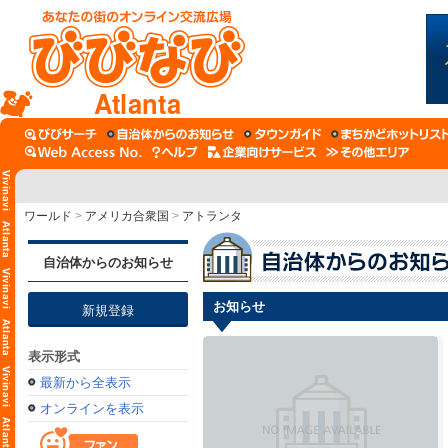
Atlanta
ワールド
>
アメリカ合衆国
>
アトランタ
自治体からのお知らせ
お知らせ
新規登録
表示形式
最新から全表示
オンラインを表示