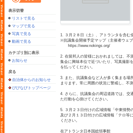
表示切替
リストで見る
マップで見る
写真で見る
1. ３月２８日（土）、アトランタを含む
※抗議集会開催予定マップ（主催者ウェ
動画で見る
https://www.nokings.org/
カテゴリ別に表示
2. 在留邦人の皆様におかれましては、
お知らせ
集会に興味本位で近づいたり、写真撮影
を払ってください。
戻る
3. また、抗議集会など人が多く集まる
自治体からのお知らせ
まります。常に周囲の状況に警戒し、不
びびなびトップページ
4. さらに、抗議集会の周辺道路では、
た行動を心掛けてください。
5. ３月２３日付けの広域情報「中東情
及び２月１３日付けの広域情報「テロ等
ください。
在アトランタ日本国総領事館