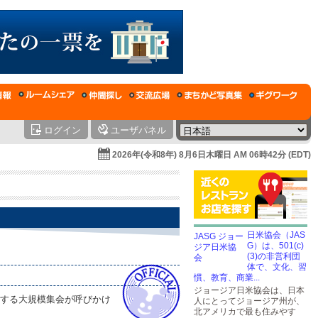
ログイン
ユーザパネル
2026年(令和8年) 8月6日木曜日 AM 06時42分 (EDT)
日米協会（JAS
G）は、501(c)
(3)の非営利団
体で、文化、習
慣、教育、商業...
ジョージア日米協会は、日本
と題する大規模集会が呼びかけ
人にとってジョージア州が、
北アメリカで最も住みやす