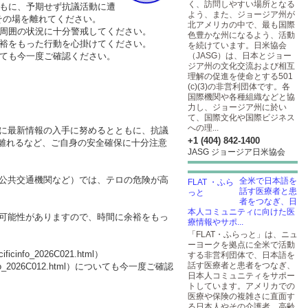
く、訪問しやすい場所となる
ともに、予期せず抗議活動に遭
よう、また、ジョージア州が
その場を離れてください。
北アメリカの中で、最も国際
、周囲の状況に十分警戒してください。
色豊かな州になるよう、活動
余裕をもった行動を心掛けてください。
を続けています。日米協会
いても今一度ご確認ください。
（JASG）は、日本とジョー
ジア州の文化交流および相互
理解の促進を使命とする501
(c)(3)の非営利団体です。各
国際機関や各種組織などと協
力し、ジョージア州に於い
て、国際文化や国際ビジネス
への理...
常に最新情報の入手に努めるとともに、抗議
+1 (404) 842-1400
離れるなど、ご自身の安全確保に十分注意
JASG ジョージア日米協会
、公共交通機関など）では、テロの危険が高
全米で日本語を
話す医療者と患
者をつなぎ、日
本人コミュニティに向けた医
る可能性がありますので、時間に余裕をもっ
療情報やサポ...
「FLAT・ふらっと」は、ニュ
ーヨークを拠点に全米で活動
cificinfo_2026C021.html
）
する非営利団体で、日本語を
話す医療者と患者をつなぎ、
fo_2026C012.html
）についても今一度ご確認
日本人コミュニティをサポー
トしています。アメリカでの
医療や保険の複雑さに直面す
る日本人やその介護者、高齢