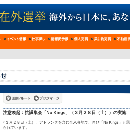
注意喚起：抗議集会「No Kings」（３月２８日（土））の実施
○３月２８日（土）、アトランタを含む全米各地で、再び「No Kings」
られています。