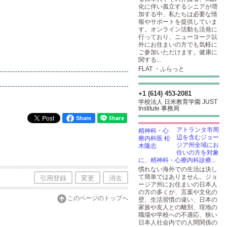
化に伴い孤立するシニアが増
加する中、私たちは必要な情
報やサポートを提供していま
す。オンライン活動も活発に
行っており、ニューヨーク以
外にお住まいの方でも気軽に
ご参加いただけます。健康に
関する...
FLAT ・ふらっと
+1 (614) 453-2081
学校法人 日米教育学園 JUST
Institute 事務局
Share
アトランタ市周
辺を含むジョー
ジア州全域にお
住いの方を対象
に、精神科・心療内科診療...
慣れない海外での生活は決し
て簡単ではありません。ジョ
引用登録
変更
消去
ージア州にお住まいの日本人
の方の多くが、言葉や文化の
このページのトップへ
壁、生活習慣の違い、日本の
家族や友人との離別、現地の
職場や学校への不適応、狭い
日本人社会内での人間関係の