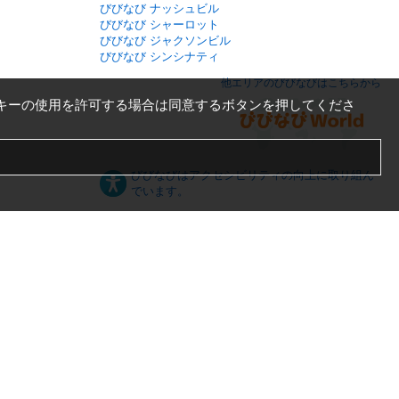
びびなび ナッシュビル
びびなび シャーロット
びびなび ジャクソンビル
びびなび シンシナティ
他エリアのびびなびはこちらから
キーの使用を許可する場合は同意するボタンを押してくださ
びびなびはアクセシビリティの向上に取り組ん
でいます。
日本語
English
español
ภาษาไทย
한국어
中文
PC版
スマートフォン版