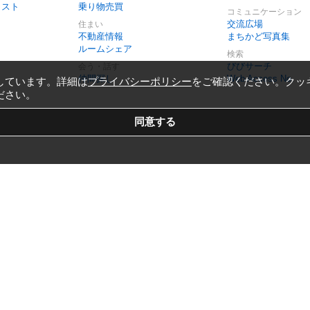
リスト
乗り物売買
コミュニケーション
交流広場
住まい
不動産情報
まちかど写真集
ルームシェア
検索
びびサーチ
会う・話す
仲間探し
Web Access No.
しています。詳細は
プライバシーポリシー
をご確認ください。クッ
ださい。