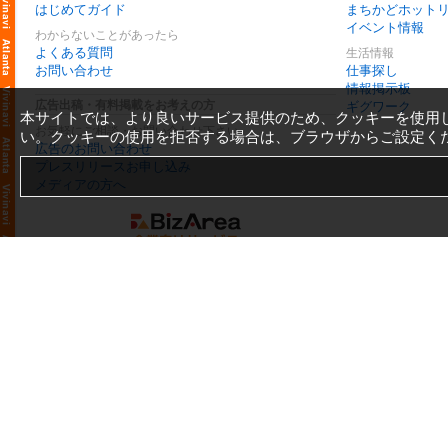
はじめてガイド
まちかどホット
イベント情報
わからないことがあったら
よくある質問
生活情報
お問い合わせ
仕事探し
情報掲示板
広告出稿・有料掲載をお考えの方
ギグワーク
本サイトでは、より良いサービス提供のため、クッキーを使用
お気軽にご相談・お問い合わせ下さい
い。クッキーの使用を拒否する場合は、ブラウザからご設定く
広告のお問い合わせ
プレスリリースお申し込み
メディアの方へ