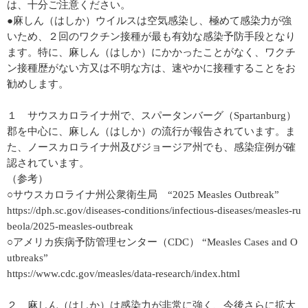
は、十分ご注意ください。
●麻しん（はしか）ウイルスは空気感染し、極めて感染力が強
いため、２回のワクチン接種が最も有効な感染予防手段となり
ます。特に、麻しん（はしか）にかかったことがなく、ワクチ
ン接種歴がない方又は不明な方は、速やかに接種することをお
勧めします。
１ サウスカロライナ州で、スパータンバーグ（Spartanburg）
郡を中心に、麻しん（はしか）の流行が報告されています。ま
た、ノースカロライナ州及びジョージア州でも、感染症例が確
認されています。
（参考）
○サウスカロライナ州公衆衛生局 “2025 Measles Outbreak”
https://dph.sc.gov/diseases-conditions/infectious-diseases/measles-ru
beola/2025-measles-outbreak
○アメリカ疾病予防管理センター（CDC） “Measles Cases and O
utbreaks”
https://www.cdc.gov/measles/data-research/index.html
２ 麻しん（はしか）は感染力が非常に強く、今後さらに拡大