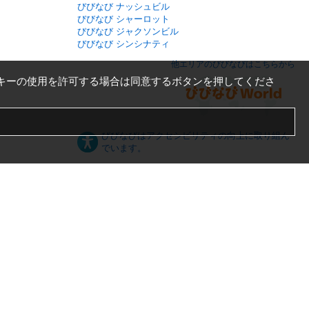
びびなび ナッシュビル
びびなび シャーロット
びびなび ジャクソンビル
びびなび シンシナティ
他エリアのびびなびはこちらから
キーの使用を許可する場合は同意するボタンを押してくださ
びびなびはアクセシビリティの向上に取り組ん
でいます。
日本語
English
español
ภาษาไทย
한국어
中文
PC版
スマートフォン版