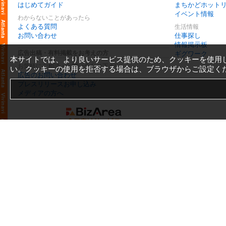
はじめてガイド
まちかどホット
イベント情報
わからないことがあったら
よくある質問
生活情報
お問い合わせ
仕事探し
情報掲示板
広告出稿・有料掲載をお考えの方
ギグワーク
本サイトでは、より良いサービス提供のため、クッキーを使用
お気軽にご相談・お問い合わせ下さい
い。クッキーの使用を拒否する場合は、ブラウザからご設定く
広告のお問い合わせ
プレスリリースお申し込み
メディアの方へ