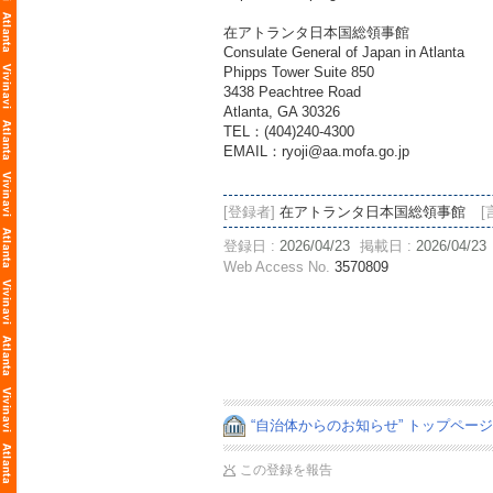
在アトランタ日本国総領事館
Consulate General of Japan in Atlanta
Phipps Tower Suite 850
3438 Peachtree Road
Atlanta, GA 30326
TEL：(404)240‐4300
EMAIL：ryoji@aa.mofa.go.jp
[登録者]
在アトランタ日本国総領事館
[
登録日 :
2026/04/23
掲載日 :
2026/04/23
Web Access No.
3570809
“自治体からのお知らせ” トップペー
この登録を報告