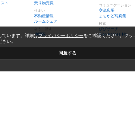
リスト
乗り物売買
コミュニケーション
交流広場
住まい
不動産情報
まちかど写真集
ルームシェア
検索
びびサーチ
会う・話す
仲間探し
Web Access No.
しています。詳細は
プライバシーポリシー
をご確認ください。クッ
ださい。