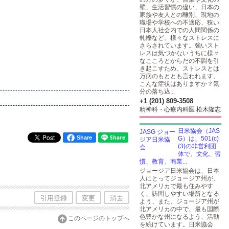
壁、生活習慣の違い、日本の
家族や友人との離別、現地の
職場や学校への不適応、狭い
日本人社会内での人間関係の
軋轢など、様々なストレスに
さらされています。強いスト
レスは気づかないうちに様々
なこころとからだの不調を引
き起こすため、ストレスとは
万病のもととも言われます。
こんな症状はありますか？気
分の落ち込...
+1 (201) 809-3508
精神科・心療内科医 松木隆志
日米協会（JAS
Share
G）は、501(c)
(3)の非営利団
体で、文化、習
慣、教育、商業...
ジョージア日米協会は、日本
人にとってジョージア州が、
北アメリカで最も住みやす
く、訪問しやすい場所となる
引用登録
変更
消去
よう、また、ジョージア州が
北アメリカの中で、最も国際
色豊かな州になるよう、活動
このページのトップへ
を続けています。日米協会