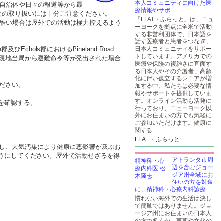
本人コミュニティに向けた医
元自治体や日々の報道等から最
療情報やサポ...
火の取り扱いには十分ご注意ください。
「FLAT・ふらっと」は、ニュ
が酷い場合は屋外での活動は極力控えるよう
ーヨークを拠点に全米で活動
する非営利団体で、日本語を
話す医療者と患者をつなぎ、
chols郡におけるPineland Road
日本人コミュニティをサポー
トしています。アメリカでの
ています。現地当局から避難命令等が発出された場合
医療や保険の複雑さに直面す
る日本人やその介護者、高齢
化に伴い孤立するシニアが増
ださい。
加する中、私たちは必要な情
報やサポートを提供していま
す。オンライン活動も活発に
を確認する。
行っており、ニューヨーク以
外にお住まいの方でも気軽に
ご参加いただけます。健康に
関する...
FLAT ・ふらっと
散し、大気汚染により健康に悪影響が及ぶお
うにしてください。屋外で活動せざるを得
アトランタ市周
辺を含むジョー
ジア州全域にお
住いの方を対象
に、精神科・心療内科診療...
慣れない海外での生活は決し
て簡単ではありません。ジョ
ージア州にお住まいの日本人
の方の多くが、言葉や文化の