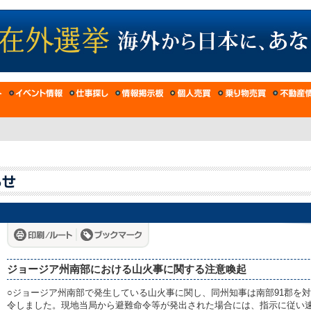
ジョージア州南部における山火事に関する注意喚起
○ジョージア州南部で発生している山火事に関し、同州知事は南部91郡を
令しました。現地当局から避難命令等が発出された場合には、指示に従い