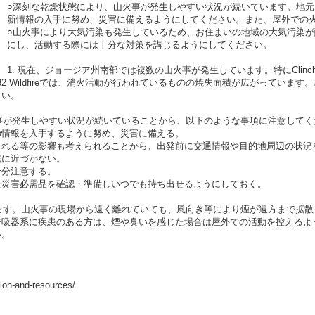
○深刻な乾燥状態により、山火事が発生しやすい状況が続いています。地
新情報の入手に努め、災害に備えるようにしてください。また、屋外での
○山火事により大気汚染も発生しているため、お住まいの地域の大気汚染
にし、活動する際には十分な対策を講じるようにしてください。
1. 現在、ジョージア州南部では複数の山火事が発生しています。特にClinch郡及びE
ghway 82 Wildfireでは、消火活動が行われているものの焼失面積が広がっ
さい。
火事が発生しやすい状況が続いていることから、以下のような事項に注意してく
情報を入手するように努め、災害に備える。
れる等の影響も考えられることから、出発前に交通情報や目的地周辺の状況
に近づかない。
分注意する。
災害必需品を確認・準備しいつでも持ち出せるようにしておく。
します。山火事の現場から遠く離れていても、風向き等により煙が遠方まで拡
呼吸器系に疾患のある方は、煙や臭いを感じた場合は屋外での活動を控えるよ
い。
ation-and-resources/