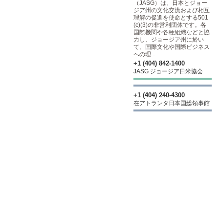
（JASG）は、日本とジョー
ジア州の文化交流および相互
理解の促進を使命とする501
(c)(3)の非営利団体です。各
国際機関や各種組織などと協
力し、ジョージア州に於い
て、国際文化や国際ビジネス
への理...
+1 (404) 842-1400
JASG ジョージア日米協会
+1 (404) 240-4300
在アトランタ日本国総領事館