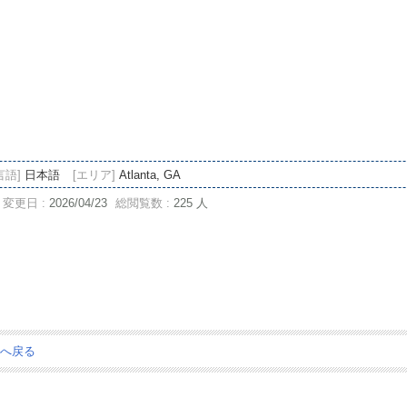
言語]
日本語
[エリア]
Atlanta, GA
変更日 :
2026/04/23
総閲覧数 :
225 人
ジへ戻る