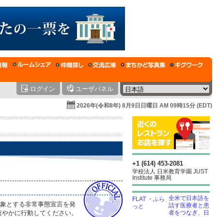
ログイン
ユーザパネル
2026年(令和8年) 8月9日日曜日 AM 09時15分 (EDT)
+1 (614) 453-2081
学校法人 日米教育学園 JUST
Institute 事務局
全米で日本語を
対象とする非常事態宣言を発
話す医療者と患
速やかに行動してください。
者をつなぎ、日