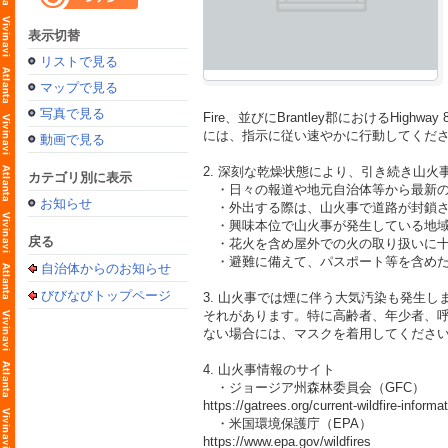
表示切替
リストで見る
マップで見る
写真で見る
Fire、並びにBrantley郡におけるHi
には、指示に従い速やかに行動してくだ
動画で見る
2. 深刻な乾燥状態により、引き続き山
カテゴリ別に表示
・日々の報道や地元自治体等から最新の
お知らせ
・外出する際は、山火事で道路が封鎖さ
・興味本位で山火事が発生している地域
戻る
・花火を含め屋外での火の取り扱いに十
・避難に備えて、パスポート等を含めた
自治体からのお知らせ
びびなびトップページ
3. 山火事では煙に伴う大気汚染も発生
それがあります。特に高齢者、年少者、
ない場合には、マスクを着用してくださ
4. 山火事情報のサイト
・ジョージア州森林委員会（GFC）
https://gatrees.org/current-wildfire-inform
・米国環境保護庁（EPA）
https://www.epa.gov/wildfires