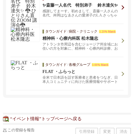
✨斎藤一人名代 特別弟子 鈴木達矢✨
🐉 ひとりさん直伝 ZOOM 講演会🐉
感謝してまーす。初めまして、斎藤一人さんの
名代、舛岡はなゑさんの愛弟子のL.A.さっちゃ
んです！ ...
タウンガイド
/
病院・クリニック
1.21% Match
精神科・心療内科医 松木隆志
アトランタ市周辺を含むジョージア州全域にお
住いの方を対象に、精神科・心療内科診療、お
薬の処方、心理療法（サイコセラピー、カウン
セリング）を日本語で行っています。どんな小
さなことでも、お一人で悩まずにお気軽にご相
タウンガイド
/
各種グループ
1.01% Match
談ください。お薬の処方だけでなく、薬を用い
ない治療 (心理療法・カウンセリング・サイコセ
FLAT ・ふらっと
ラピー) も行っています。お薬が必要ない方もぜ
全米で日本語を話す医療者と患者をつなぎ、日
ひお気軽にお問い合わせ下さい。オンラインビ
本人コミュニティに向けた医療情報やサポート
デオ通話を用いた遠隔診療・カウンセリングも
を提供する非営利団体です。この団体は501(c)
あり。
(3)の認定を受けています。
“イベント情報”トップページへ戻る
この登録を報告
引用登録
変更
消去