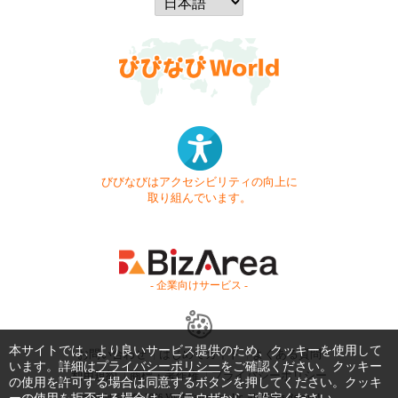
びびなびはアクセシビリティの向上に
取り組んでいます。
- 企業向けサービス -
本サイトでは、より良いサービス提供のため、クッキーを使用して
お問い合わせ
はじめてガイド
よくある質問
います。詳細は
プライバシーポリシー
をご確認ください。クッキー
利用規約
商標・著作権
プライバシーポリシー
の使用を許可する場合は同意するボタンを押してください。クッキ
Copyright © 1999-2026 Vivid Navigation, Inc. All Rights Reserved.