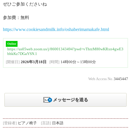
ぜひご参加くださいね
参加費：無料
https://www.cookiesandmilk.info/oshaberimamakafe.html
Online
https://us05web.zoom.us/j/86001343494?pwd=vThrzM80wKRxn4gwE3
bhkKz7DGaYSN.1
[開催日]
2026年3月18日
[時間]
14時00分～15時00分
Web Access No.
3445447
メッセージを送る
[登録者]
ピアノ椅子
[言語]
日本語