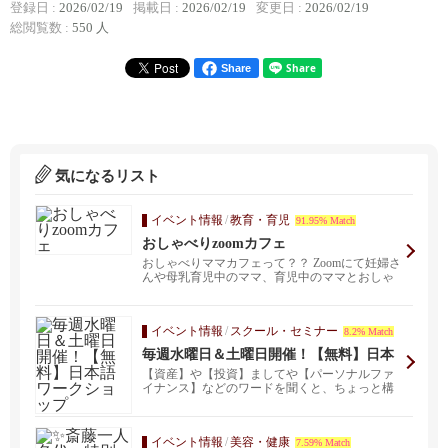
登録日 :
2026/02/19
掲載日 :
2026/02/19
変更日 :
2026/02/19
総閲覧数 :
550 人
Share
気になるリスト
イベント情報
/
教育・育児
91.95% Match
おしゃべりzoomカフェ
おしゃべりママカフェって？？ Zoomにて妊婦さ
んや母乳育児中のママ、育児中のママとおしゃ
べりしなが...
イベント情報
/
スクール・セミナー
8.2% Match
毎週水曜日＆土曜日開催！【無料】日本
語ワークショップ
【資産】や【投資】ましてや【パーソナルファ
イナンス】などのワードを聞くと、ちょっと構
えてしまう方も多...
イベント情報
/
美容・健康
7.59% Match